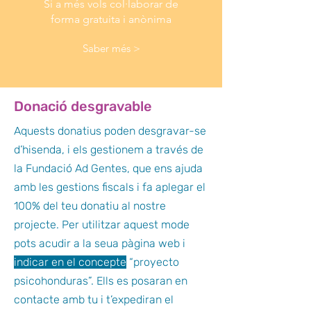
Si a més vols col·laborar de
forma
gratuita i anònima
Saber més >
Donació desgravable
Aquests donatius poden desgravar-se
d’hisenda, i els gestionem a través de
la Fundació Ad Gentes, que ens ajuda
amb les gestions fiscals i fa aplegar el
100% del teu donatiu al nostre
projecte. Per utilitzar aquest mode
pots acudir a la seua pàgina web i
indicar en el concepte
“proyecto
psicohonduras”. Ells es posaran en
contacte amb tu i t’expediran el