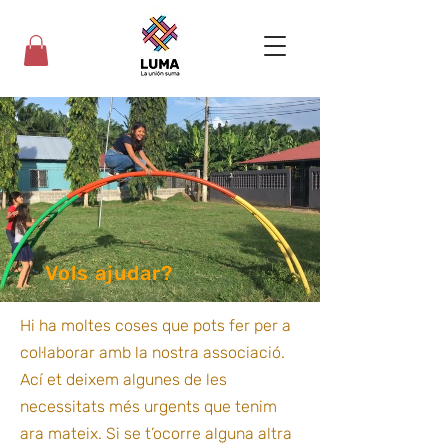
Vols ajudar?
Hi ha moltes coses que pots fer per a
col·laborar amb la nostra associació.
Ací et deixem algunes de les
necessitats més urgents que tenim
ara mateix. Si se t’ocorre alguna altra