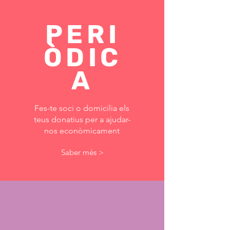
PERI
ÒDIC
A
Fes-te soci o domicilia els
teus donatius per a ajudar-
nos econòmicament
Saber més >