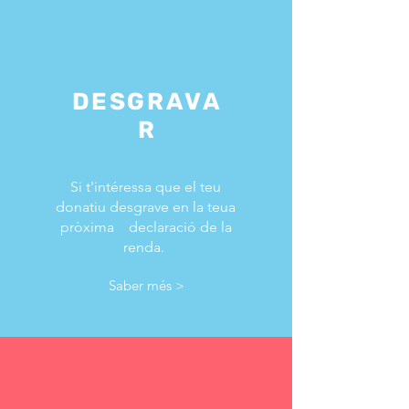
DESGRAVA
R
Si t'intéressa que el teu
donatiu desgrave en la teua
pròxima declaració de la
renda.
Saber més >