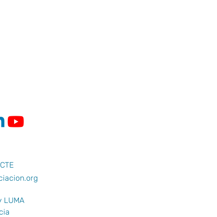
CTE
iacion.org
y LUMA
cia