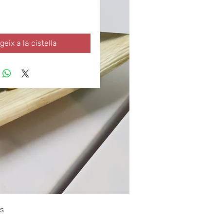
geix a la cistella
us