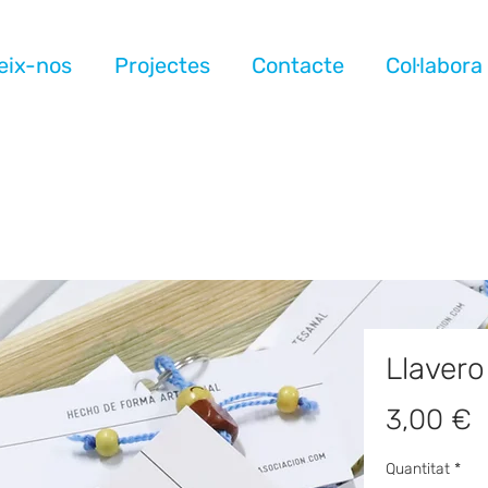
eix-nos
Projectes
Contacte
Col·labora
Llaver
P
3,00 €
Quantitat
*