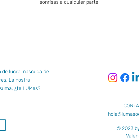
sonrisas a cualquier parte.
 de lucre, nascuda de
res. La nostra
ó suma, ¿te LUMes?
CONTA
hola@lumasoc
© 2023 b
Valen