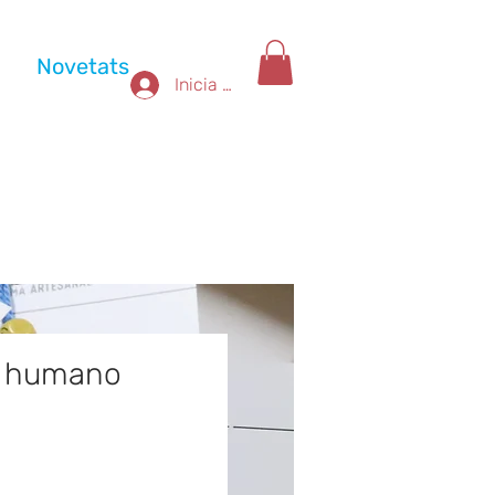
Novetats
Inicia la sessió
o humano
rice