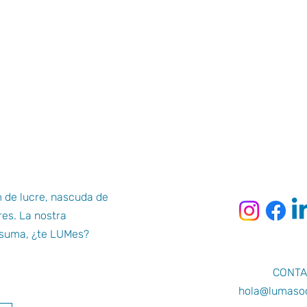
 de lucre, nascuda de
res. La nostra
ó suma, ¿te LUMes?
CONTA
hola@lumasoc